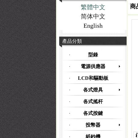
商
繁體中文
简体中文
English
產品分類
型錄
電源供應器
LCD和驅動板
各式燈具
各式搖杆
各式按鍵
投幣器
紙鈔機