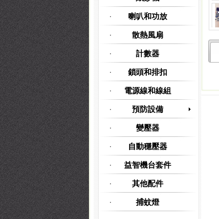
喇叭和功放
散熱風扇
計數器
鎖頭和排扣
電源線和線組
預防設備
變壓器
自動穩壓器
益智機台套件
其他配件
捕蚊燈