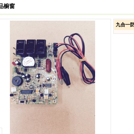
品櫥窗
九合一防電器