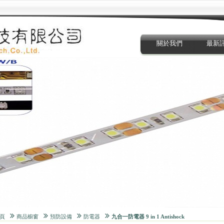
關於我們
最新
頁
商品櫥窗
預防設備
防電器
九合一防電器 9 in 1 Antishock