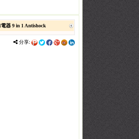
 9 in 1 Antishock
分享: