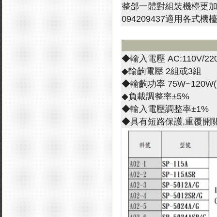
整郃一體對組裝機檯更加方
094209437適用各
◆輸入電壓 AC:110V/22
◆輸齣電壓 2組或3組
◆輸齣功率 75W~120W
◆負載調整率±5%
◆輸入電壓調整率±1%
◆具有短路保護,重覆開