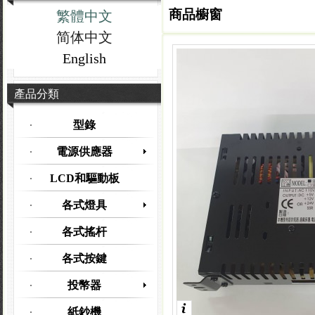
商品櫥窗
繁體中文
简体中文
English
產品分類
型錄
電源供應器
LCD和驅動板
各式燈具
各式搖杆
各式按鍵
投幣器
紙鈔機