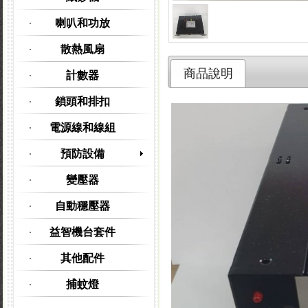
喇叭和功放
散熱風扇
商品說明
計數器
鎖頭和排扣
電源線和線組
預防設備
變壓器
自動穩壓器
益智機台套件
其他配件
捕蚊燈