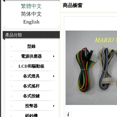
商品櫥窗
繁體中文
简体中文
English
產品分類
型錄
電源供應器
LCD和驅動板
各式燈具
各式搖杆
各式按鍵
投幣器
紙鈔機