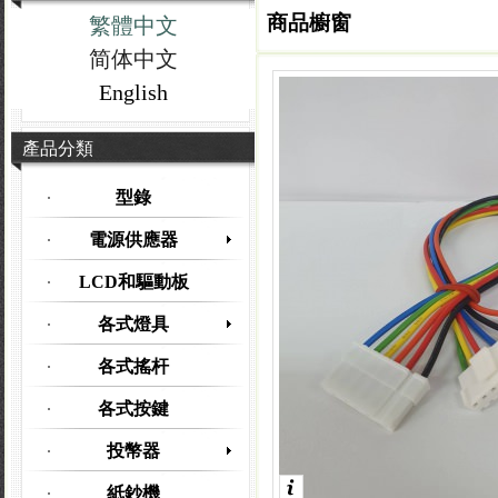
商品櫥窗
繁體中文
简体中文
English
產品分類
型錄
電源供應器
LCD和驅動板
各式燈具
各式搖杆
各式按鍵
投幣器
紙鈔機