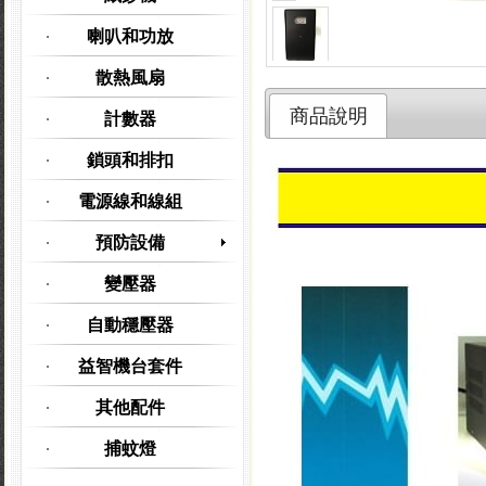
喇叭和功放
散熱風扇
商品說明
計數器
鎖頭和排扣
電源線和線組
預防設備
變壓器
自動穩壓器
益智機台套件
其他配件
捕蚊燈