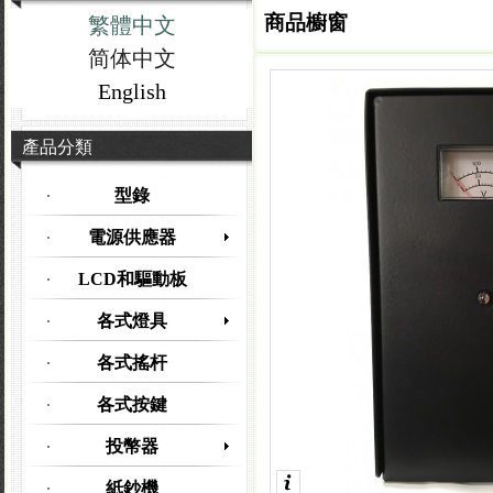
商品櫥窗
繁體中文
简体中文
English
產品分類
型錄
電源供應器
LCD和驅動板
各式燈具
各式搖杆
各式按鍵
投幣器
紙鈔機