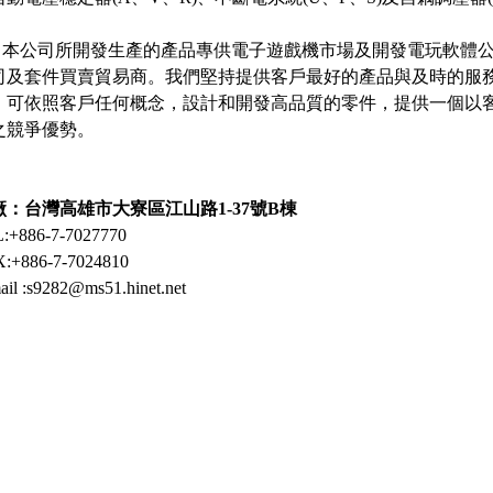
公司所開發生產的產品專供電子遊戲機市場及開發電玩軟體公
司及套件買賣貿易商。我們堅持提供客戶最好的產品與及時的服務
，可依照客戶任何概念，設計和開發高品質的零件，提供一個以
之競爭優勢。
廠：台灣高雄市大寮區江山路1-37
號B
棟
:+886-7-7027770
:+886-7-7024810
ail :s9282@ms51.hinet.net