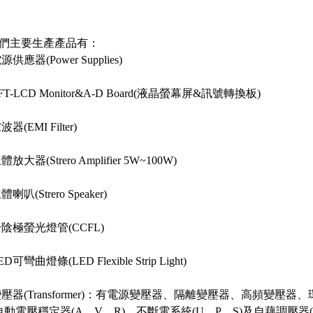
。
我們主要生產產品有：
電源供應器(Power Supplies)
TFT-LCD Monitor&A-D Board(液晶螢幕屏&訊號轉換板)
波器(EMI Filter)
體放大器(Strero Amplifier 5W~100W)
體喇叭(Strero Speaker)
冷陰極螢光燈管(CCFL)
ED可彎曲燈條(LED Flexible Strip Light)
.變壓器(Transformer)：有電源變壓器、隔離變壓器、高頻變
動電壓穩定器(A、V、R)、不斷電系統(U、P、S)及自藕調壓器(SLI