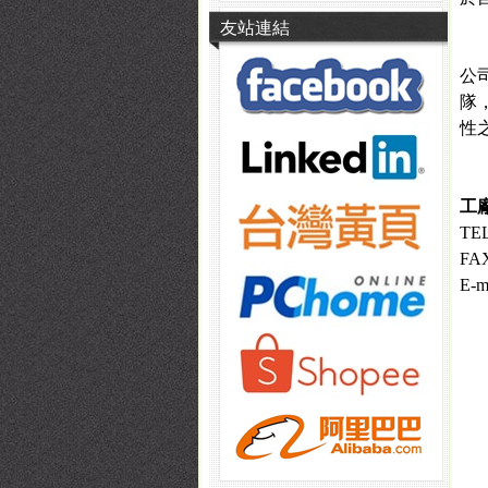
友站連結
本
公
隊
性
工
TEL
FAX
E-m