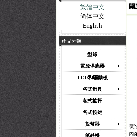
關
繁體中文
简体中文
English
產品分類
型錄
電源供應器
LCD和驅動板
各式燈具
各式搖杆
各式按鍵
江唐
投幣器
製
內
紙鈔機