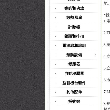
地
喇叭和功放
*
散熱風扇
1.
計數器
2.
鎖頭和排扣
3.濾
電源線和線組
預防設備
4.立
變壓器
5.立
自動穩壓器
6.
益智機台套件
7.L
其他配件
捕蚊燈
8
於自